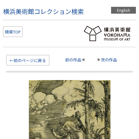
こ
横浜美術館コレクション検索
English
の
ペ
ー
検索TOP
ジ
の
本
文
前の作品
次の作品
←前のページに戻る
へ
移
動