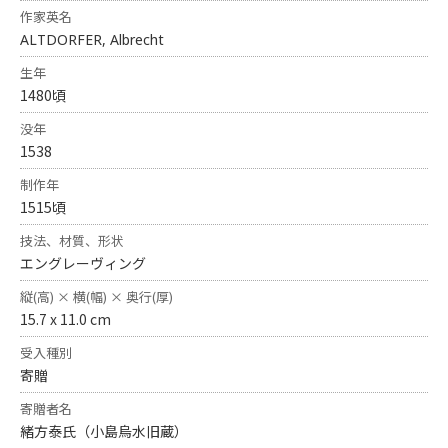
作家英名
ALTDORFER, Albrecht
生年
1480頃
没年
1538
制作年
1515頃
技法、材質、形状
エングレーヴィング
縦(高) × 横(幅) × 奥行(厚)
15.7 x 11.0 cm
受入種別
寄贈
寄贈者名
緒方泰氏（小島烏水旧蔵）