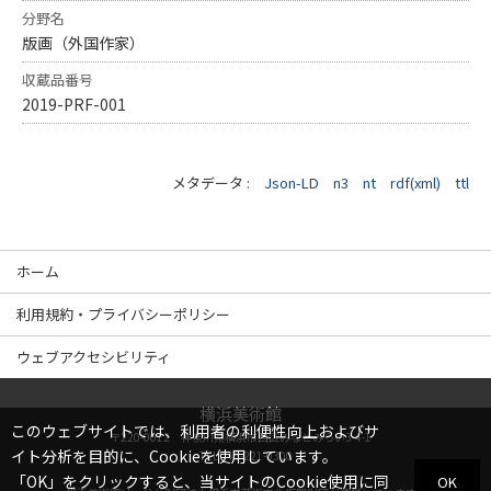
分野名
版画（外国作家）
収蔵品番号
2019-PRF-001
メタデータ :
Json-LD
n3
nt
rdf(xml)
ttl
ホーム
利用規約・プライバシーポリシー
ウェブアクセシビリティ
横浜美術館
このウェブサイトでは、利用者の利便性向上およびサ
〒220-0012 神奈川県横浜市西区みなとみらい3-4-1
イト分析を目的に、Cookieを使用しています。
TEL
045-221-0300
「OK」をクリックすると、当サイトのCookie使用に同
OK