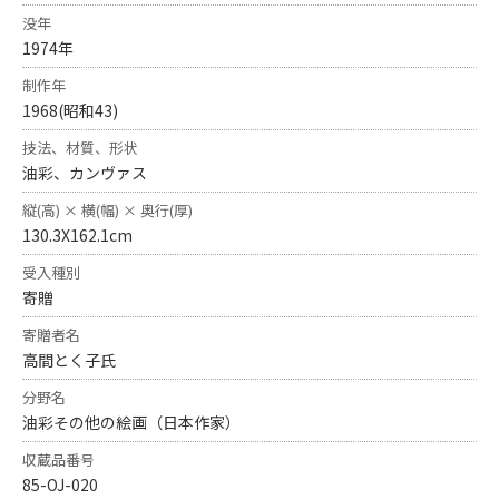
没年
1974年
制作年
1968(昭和43)
技法、材質、形状
油彩、カンヴァス
縦(高) × 横(幅) × 奥行(厚)
130.3X162.1cm
受入種別
寄贈
寄贈者名
高間とく子氏
分野名
油彩その他の絵画（日本作家）
収蔵品番号
85-OJ-020