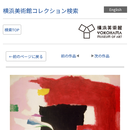
こ
横浜美術館コレクション検索
English
の
ペ
ー
検索TOP
ジ
の
本
文
前の作品
次の作品
←前のページに戻る
へ
移
動