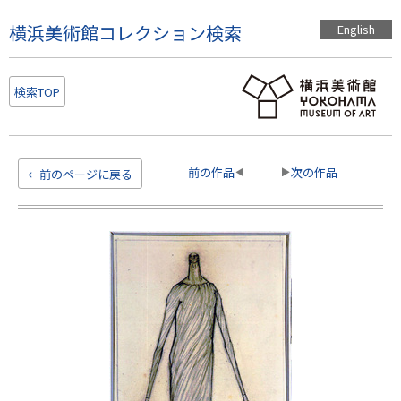
こ
横浜美術館コレクション検索
English
の
ペ
ー
検索TOP
ジ
の
本
文
前の作品
次の作品
←前のページに戻る
へ
移
動