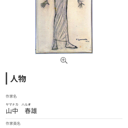
人物
作家名
ヤマナカ ハルオ
山中 春雄
作家英名