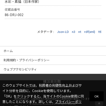
水彩・素描（日本作家）
収蔵品番号
86-DRJ-002
メタデータ :
Json-LD
n3
nt
rdf(xml)
ttl
ホーム
利用規約・プライバシーポリシー
ウェブアクセシビリティ
横浜美術館
このウェブサイトでは、利用者の利便性向上およびサ
〒220-0012 神奈川県横浜市西区みなとみらい3-4-1
イト分析を目的に、Cookieを使用しています。
TEL
045-221-0300
「OK」をクリックすると、当サイトのCookie使用に同
OK
横浜美術館は、
公益財団法人横浜市芸術文化振興財団
が運営しています。
意したことになります。詳しくは、
プライバシーポリ
© Yokohama Museum of Art. All Rights Reserved.