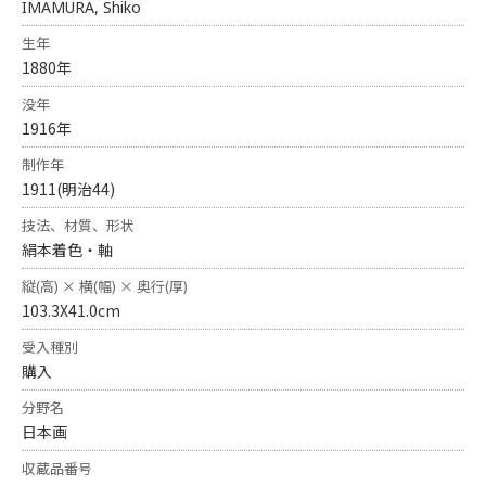
IMAMURA, Shiko
生年
1880年
没年
1916年
制作年
1911(明治44)
技法、材質、形状
絹本着色・軸
縦(高) × 横(幅) × 奥行(厚)
103.3X41.0cm
受入種別
購入
分野名
日本画
収蔵品番号