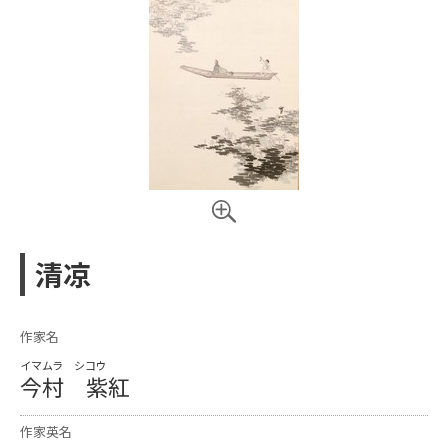
清凉
作家名
イマムラ シコウ
今村 紫紅
作家英名