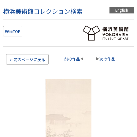
こ
横浜美術館コレクション検索
English
の
ペ
ー
検索TOP
ジ
の
本
文
前の作品
次の作品
←前のページに戻る
へ
移
動