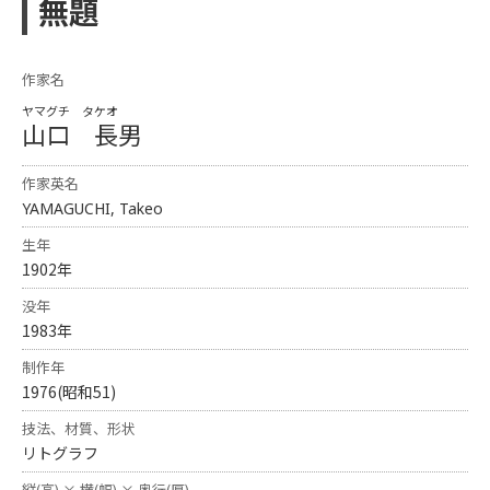
無題
作家名
ヤマグチ タケオ
山口 長男
作家英名
YAMAGUCHI, Takeo
生年
1902年
没年
1983年
制作年
1976(昭和51)
技法、材質、形状
リトグラフ
縦(高) × 横(幅) × 奥行(厚)