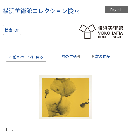
こ
横浜美術館コレクション検索
English
の
ペ
ー
検索TOP
ジ
の
本
文
前の作品
次の作品
←前のページに戻る
へ
移
動