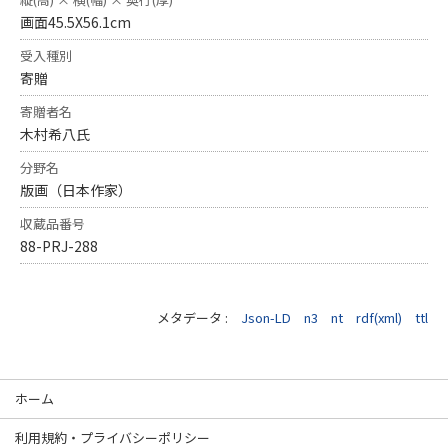
画面45.5X56.1cm
受入種別
寄贈
寄贈者名
木村希八氏
分野名
版画（日本作家）
収蔵品番号
88-PRJ-288
メタデータ :
Json-LD
n3
nt
rdf(xml)
ttl
ホーム
利用規約・プライバシーポリシー