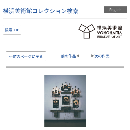
こ
横浜美術館コレクション検索
English
の
ペ
ー
検索TOP
ジ
の
本
文
前の作品
次の作品
←前のページに戻る
へ
移
動