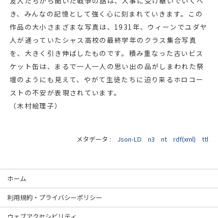
友人たちから聞いた戦争の話は、大事に受け継いでいくべ
き、みんなの記憶として強く心に刻まれていきます。この
作品の大小さまざまな写真は、1931年、ウィーンでユダヤ
人が通っていたシャス高校の最終学年のクラス集合写真
を、大きく引き伸ばしたものです。積み重なった古いビス
ケット缶は、まるで一人一人の思い出の品がしまわれた祭
壇のようにも見えて、やがて生徒たちに迫り来るホロコー
ストの不安が表現されています。
（木村絵理子）
メタデータ :
Json-LD
n3
nt
rdf(xml)
ttl
ホーム
利用規約・プライバシーポリシー
ウェブアクセシビリティ