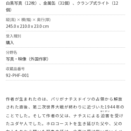
白黒写真（12枚）、金属缶（31個）、クランプ式ライト（12
個）
縦(高) × 横(幅) × 奥行(厚)
245.0 x 210.0 x 23.0 cm
受入種別
購入
分野名
写真・映像（外国作家）
収蔵品番号
92-PHF-001
作者が生まれたのは、パリがナチスドイツの占領から解放
された直後、第二次世界大戦が終わりに近づいた1944年の
はくがい
ことでした。そして作者の父は、ナチスによる
迫害
を受け
たユダヤ人でした。ホロコーストを生き延びた父や、父の