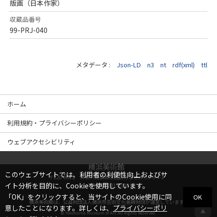
版画（日本作家）
収蔵品番号
99-PRJ-040
メタデータ :
Json-LD
n3
nt
rdf(xml)
ttl
ホーム
利用規約・プライバシーポリシー
ウェブアクセシビリティ
横浜美術館
このウェブサイトでは、利用者の利便性向上およびサ
〒220-0012 神奈川県横浜市西区みなとみらい3-4-1
イト分析を目的に、Cookieを使用しています。
TEL
045-221-0300
「OK」をクリックすると、当サイトのCookie使用に同
OK
横浜美術館は、
公益財団法人横浜市芸術文化振興財団
が運営しています。
意したことになります。詳しくは、
プライバシーポリ
© Yokohama Museum of Art. All Rights Reserved.