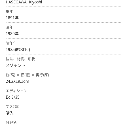
HASEGAWA, Kiyoshi
生年
1891年
没年
1980年
制作年
1935(昭和10)
技法、材質、形状
メゾチント
縦(高) × 横(幅) × 奥行(厚)
24.2X19.1cm
エディション
Ed.3/35
受入種別
購入
分野名