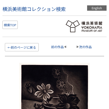
こ
横浜美術館コレクション検索
English
の
ペ
ー
検索TOP
ジ
の
本
文
前の作品
次の作品
←前のページに戻る
へ
移
動