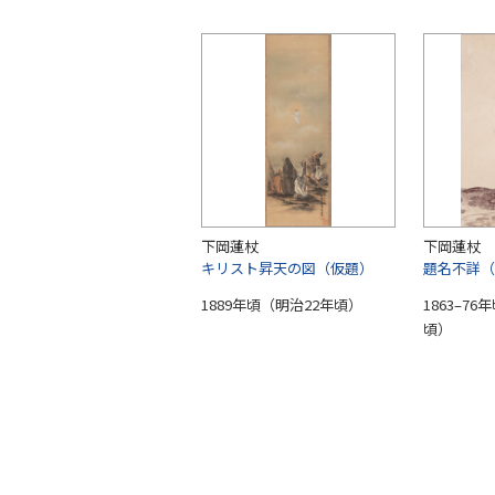
下岡蓮杖
下岡蓮杖
キリスト昇天の図（仮題）
題名不詳（
1889年頃（明治22年頃）
1863–7
頃）