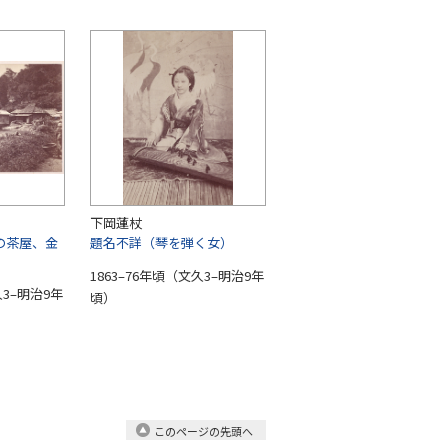
下岡蓮杖
の茶屋、金
題名不詳（琴を弾く女）
1863–76年頃（文久3–明治9年
久3–明治9年
頃）
このページの先頭へ