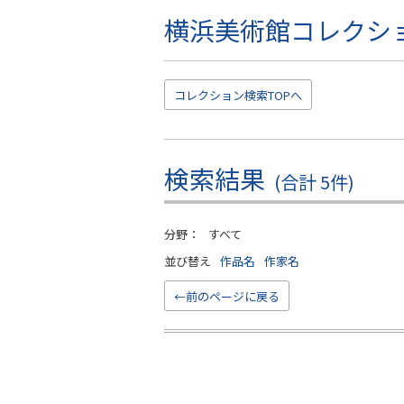
横浜美術館コレクシ
こ
の
ペ
ー
コレクション
検索TOP
へ
ジ
の
本
文
検索結果
(合計 5件)
へ
移
動
分野：
すべて
並び替え
作品名
作家名
←前のページに戻る