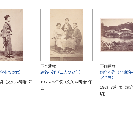
下岡蓮杖
下岡蓮杖
傘をもつ女）
題名不詳（三人の少年）
題名不詳（平潟湾
沢八景）
6年頃（文久3–明治9年
1863–76年頃（文久3–明治9年
1863–76年頃（文
頃）
頃）