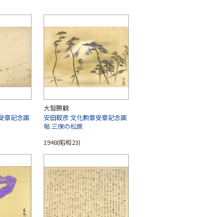
大智勝観
受章記念画
安田靫彦 文化勲章受章記念画
）
帖 三保の松原
1948(昭和23)