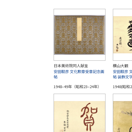
日本美術院同人献呈
横山大観
安田靫彦 文化勲章受章記念画
安田靫彦 
帖
帖 装飾文
1948–49年（昭和23–24年）
1948(昭和2