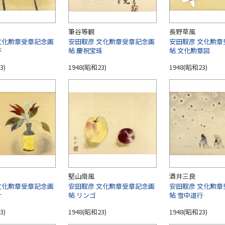
筆谷等観
長野草風
文化勲章受章記念画
安田靫彦 文化勲章受章記念画
安田靫彦 文化勲章
び
帖 慶祝宝珠
帖 文化勲章図
3)
1948(昭和23)
1948(昭和23)
堅山南風
酒井三良
文化勲章受章記念画
安田靫彦 文化勲章受章記念画
安田靫彦 文化勲章
サ
帖 リンゴ
帖 雪中道行
3)
1948(昭和23)
1948(昭和23)