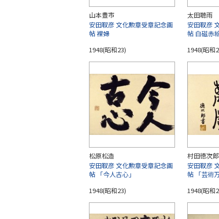
山本豊市
太田聴雨
安田靫彦 文化勲章受章記念画
安田靫彦 
帖 裸婦
帖 白磁赤
1948(昭和23)
1948(昭和2
松原松造
村田徳次郎
安田靫彦 文化勲章受章記念画
安田靫彦 
帖 「今人古心」
帖 「芸術
1948(昭和23)
1948(昭和2