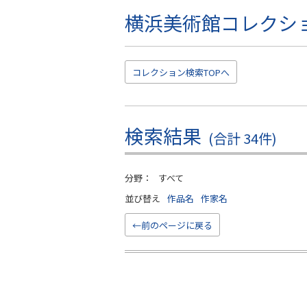
横浜美術館コレクシ
こ
の
ペ
ー
コレクション
検索TOP
へ
ジ
の
本
文
検索結果
(合計 34件)
へ
移
動
分野：
すべて
並び替え
作品名
作家名
←前のページに戻る