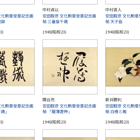
中村貞以
中村直人
文化勲章受章記念画
安田靫彦 文化勲章受章記念画
安田靫彦 文化勲章
絵鉢
帖 三番叟千歳
帖 天子岳
3)
1948(昭和23)
1948(昭和23)
関谷充
新井勝利
文化勲章受章記念画
安田靫彦 文化勲章受章記念画
安田靫彦 文化勲章
万歳」
帖 「履薄遊神」
帖 白椿と楓
3)
1948(昭和23)
1948(昭和23)