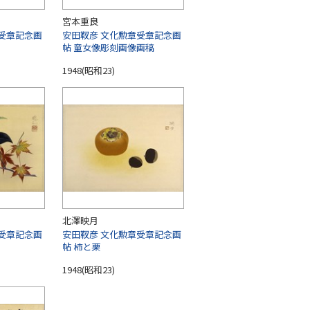
宮本重良
受章記念画
安田靫彦 文化勲章受章記念画
帖 童女像彫刻画像画稿
1948(昭和23)
北澤映月
受章記念画
安田靫彦 文化勲章受章記念画
帖 柿と栗
1948(昭和23)