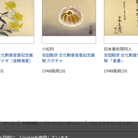
小松均
日本美術院同人
文化勲章受章記念画
安田靫彦 文化勲章受章記念画
安田靫彦 文化勲章
ヤナギ（金線海棠）
帖 カボチャ
帖 「奥書」
3)
1948(昭和23)
1948(昭和23)
ホーム
利用規約・プライバシーポリシー
ウェブアクセシビリティ
的に、Cookieを使用しています。