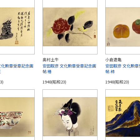
奥村土牛
小倉遊亀
文化勲章受章記念画
安田靫彦 文化勲章受章記念画
安田靫彦 文化勲章
王
帖 椿
帖 柿
3)
1948(昭和23)
1948(昭和23)