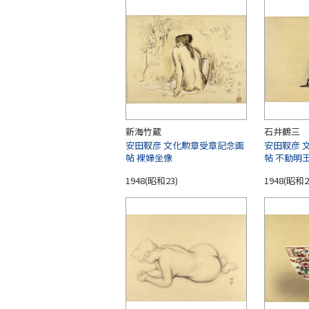
新海竹蔵
石井鶴三
安田靫彦 文化勲章受章記念画
安田靫彦 
帖 裸婦坐像
帖 不動明
1948(昭和23)
1948(昭和2