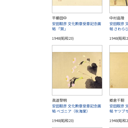
平櫛田中
中村岳陵
安田靫彦 文化勲章受章記念画
安田靫彦 
帖 「賀」
帖 さわら
1948(昭和23)
1948(昭和2
眞道黎明
郷倉千靭
安田靫彦 文化勲章受章記念画
安田靫彦 
帖 ベゴニア（秋海棠）
帖 ヤツブ
1948(昭和23)
1948(昭和2