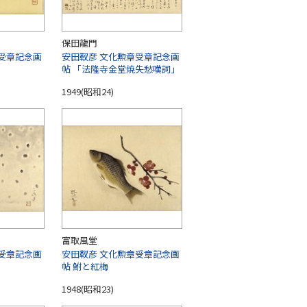
保田龍門
受章記念画
安田靫彦 文化勲章受章記念画
帖 「法隆寺金堂焼失愁嘆詞」
1949(昭和24)
富取風堂
受章記念画
安田靫彦 文化勲章受章記念画
帖 鮒と紅梅
1948(昭和23)