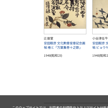
辻晉堂
小谷津任牛
安田靫彦 文化勲章受章記念画
安田靫彦 
帖 椿と「万葉集巻十之歌」
帖 ビョウ
1948(昭和23)
1948(昭和2
このウェブサイトでは、利用者の利便性向上およびサイト分析を目