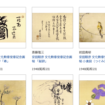
斎藤隆三
前田青邨
文化勲章受章記念画
安田靫彦 文化勲章受章記念画
安田靫彦 文化勲章
字「寿」
帖 「献辞」
帖 小禽図（つぐみ
3)
1948(昭和23)
1948(昭和23)