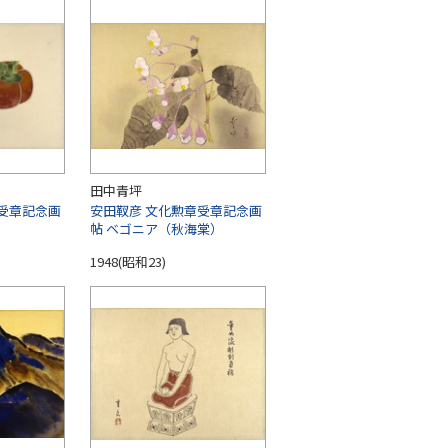
田中青坪
受章記念画
安田靫彦 文化勲章受章記念画
帖 ベゴニア（秋海棠）
1948(昭和23)