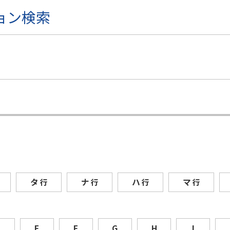
ョン検索
タ
ナ
ハ
マ
行
行
行
行
D
E
F
G
H
I