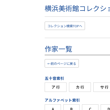
横浜美術館コレクシ
こ
の
ペ
ー
コレクション
検索TOP
へ
ジ
の
本
文
作家一覧
へ
移
動
←前のページに戻る
五十音索引
ア
カ
サ
行
行
行
アルファベット索引
A
B
C