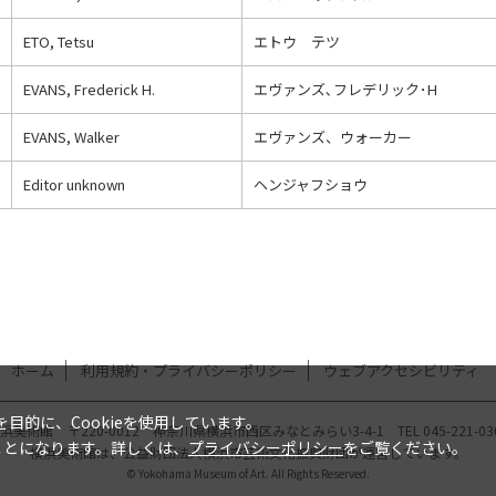
ETO, Tetsu
エトウ テツ
EVANS, Frederick H.
エヴァンズ､フレデリック･H
EVANS, Walker
エヴァンズ、ウォーカー
Editor unknown
ヘンジャフショウ
ホーム
利用規約・プライバシーポリシー
ウェブアクセシビリティ
的に、Cookieを使用しています。
浜美術館
〒220-0012 神奈川県横浜市西区みなとみらい3-4-1
TEL
045-221-03
たことになります。詳しくは、
プライバシーポリシー
をご覧ください。
横浜美術館は、
公益財団法人横浜市芸術文化振興財団
が運営しています。
© Yokohama Museum of Art. All Rights Reserved.