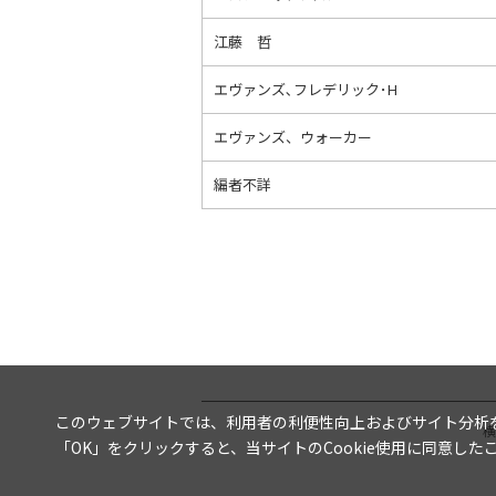
江藤 哲
エヴァンズ､フレデリック･H
エヴァンズ、ウォーカー
編者不詳
このウェブサイトでは、利用者の利便性向上およびサイト分析を目
横
「OK」をクリックすると、当サイトのCookie使用に同意し