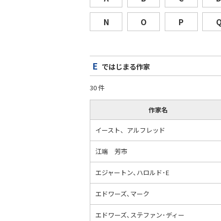
N
O
P
E
ではじまる作家
30 件
作家名
イースト、アルフレッド
江端 芳市
エジャートン､ハロルド･E
エドワーズ､マーク
エドワーズ､ステファン･ディー