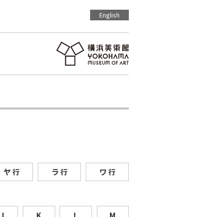
English
ヤ
ラ
ワ
行
行
行
J
K
L
M