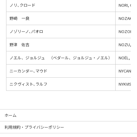
ノリ､クロード
NORI, Cla
野崎 一良
NOZAKI, 
ノゾリーノ､パオロ
NOZOLINO
野津 佐吉
NOZU, Sak
ノエル、ジョルジュ （ベダール、ジョルジュ・ノエル）
NOËL, Ge
ニーカンダー､マウド
NYCANDER
ニクヴィスト､ラルフ
NYKVIST, 
ホーム
利用規約・プライバシーポリシー