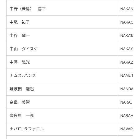
中野（笹島） 喜平
NAKANO(S
中尾 祐子
NAKAO, Y
中谷 龍一
NAKATANI,
中山 ダイスケ
NAKAYAMA
中澤 弘光
NAKAZAWA
ナムス､ハンス
NAMUTH, 
難波田 龍起
NANBATA, 
奈良 美智
NARA, Yo
奈良原 一高
NARAHARA
ナバロ､ラファエル
NAVARRO,