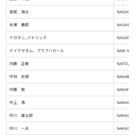
長尾 淘太
NAGAO, T
永瀬 義郎
NAGASE, Y
ナガタニ､パトリック
NAGATANI,
ナイクサタム、プラブハカール
NAIK-SATA
内藤 正敏
NAITO, Ma
中林 忠良
NAKABAYA
中藤 敦
NAKAFUJI,
中上 清
NAKAGAMI,
中川 雄太郎
NAKAGAWA
中川 一夫
NAKAGAW