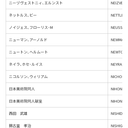
ニーヅヴェストニィ､エルンスト
NEIZVESTN
ネットルス､ビー
NETTLES,
ノイジェス､フローリス･M
NEUSSUS, 
ニューマン､アーノルド
NEWMAN, 
ニュートン､ヘルムート
NEWTON, 
ネイラ､ホセ･ルイス
NEYRA, Jo
ニコルソン､ウィリアム
NICHOLSO
日本美術院同人
NIHON BI
日本美術院同人献呈
NIHON BI
西田 武雄
NISHIDA, 
錦古里 孝治
NISHIGORI