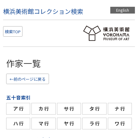
こ
横浜美術館コレクション検索
English
の
ペ
ー
検索TOP
ジ
の
本
文
作家一覧
へ
移
動
←前のページに戻る
五十音索引
ア
カ
サ
タ
ナ
行
行
行
行
行
ハ
マ
ヤ
ラ
ワ
行
行
行
行
行