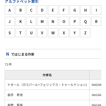
アルファベット索引
A
B
C
D
E
F
G
H
I
J
K
L
M
N
O
P
Q
R
S
T
U
V
W
X
Y
Z
N
ではじまる作家
72 件
作家名
ナダール（ガスパール=フェリックス・トゥールナション)
NADAR (G
長宗 希佳
NAGAMUNE
長野 草風
NAGANO 