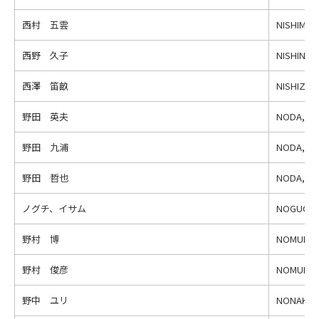
西村 五雲
NISHIMUR
西野 久子
NISHINO, 
西澤 笛畝
NISHIZAW
野田 英夫
NODA, Hi
野田 九浦
NODA, Ky
野田 哲也
NODA, Te
ノグチ、イサム
NOGUCHI,
野村 博
NOMURA, 
野村 俊彦
NOMURA, 
野中 ユリ
NONAKA, Y