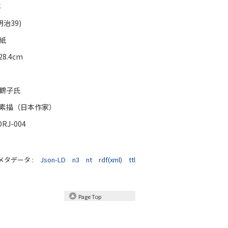
年
(明治39)
、紙
28.4cm
鶴子氏
素描（日本作家）
DRJ-004
メタデータ :
Json-LD
n3
nt
rdf(xml)
ttl
Page Top