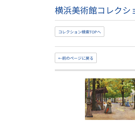
横浜美術館コレクシ
こ
の
ペ
ー
コレクション
検索TOP
へ
ジ
の
本
文
←前のページに戻る
へ
移
動