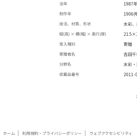
没年
1987
制作年
1906
技法、材質、形状
水彩
縦(高) × 横(幅) × 奥行(厚)
21.5×
受入種別
寄贈
寄贈者名
吉田千
分野名
水彩・
収蔵品番号
2011-
ホーム
利用規約・プライバシーポリシー
ウェブアクセシビリティ