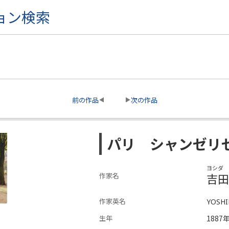
ョン検索
前の作品
次の作品
パリ シャンゼリ
ヨシダ 
吉田
作家名
作家英名
YOSHI
生年
1887