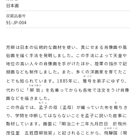
日本画
収蔵品番号
91-JP-004
芳柳は日本の伝統的な画材を使い、真にせまる肖像画や風
俗画を描く手法を発明しました。この手法によって天皇や
地位の高い人々の肖像画を手がけたほか、陸軍の指示で記
録画なども制作しました。また、多くの洋画家を育てたこ
が
ごう
とでも知られています。1885年に、
雅
号
を弟子にゆずり、
りゅうおう
代わりに「
柳翁
」を名乗ってからも各地で注文をうけ肖像
画などを描きました。
もう
し
た
この作品では、
孟
子
の母（孟母）が織っていた布を
裁
ちき
り、学問を中断してはならないことを孟子に説いた故事に
取材しています。画面に「明治二十二年九月四日 於飛州
ひだのくに
茂住里 五姓田柳翁寫」と記されることから、
飛騨国
（現