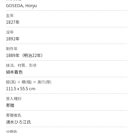
GOSEDA, Horyu
生年
1827年
没年
1892年
制作年
1889年（明治22年）
技法、材質、形状
絹本着色
縦(高) × 横(幅) × 奥行(厚)
111.5 x 55.5 cm
受入種別
寄贈
寄贈者名
速水ひろ江氏
分野名