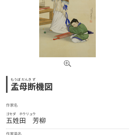
もうぼ だんき ず
孟母断機図
作家名
ゴセダ ホウリュウ
五姓田 芳柳
作家英名