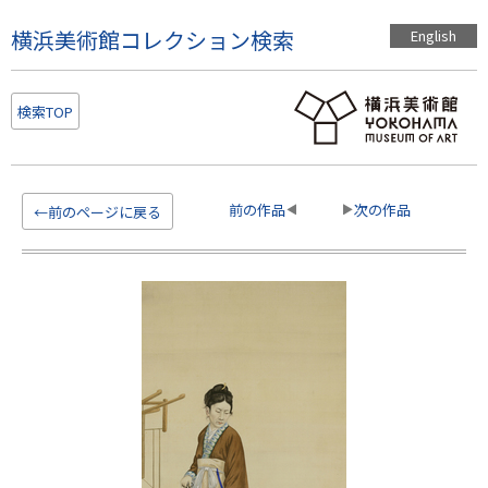
こ
横浜美術館コレクション検索
English
の
ペ
ー
検索TOP
ジ
の
本
文
前の作品
次の作品
←前のページに戻る
へ
移
動