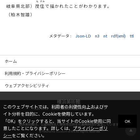
も
ずみ
岐阜県北部）
茂
住
で描かれたことがわかります。
（柏木智雄）
メタデータ :
Json-LD
n3
nt
rdf(xml)
ttl
ホーム
利用規約・プライバシーポリシー
ウェブアクセシビリティ
横浜美術館
このウェブサイトでは、利用者の利便性向上およびサ
〒220-0012 神奈川県横浜市西区みなとみらい3-4-1
イト分析を目的に、Cookieを使用しています。
TEL
045-221-0300
「OK」をクリックすると、当サイトのCookie使用に同
OK
横浜美術館は、
公益財団法人横浜市芸術文化振興財団
が運営しています。
意したことになります。詳しくは、
プライバシーポリ
© Yokohama Museum of Art. All Rights Reserved.
シー
をご覧ください。