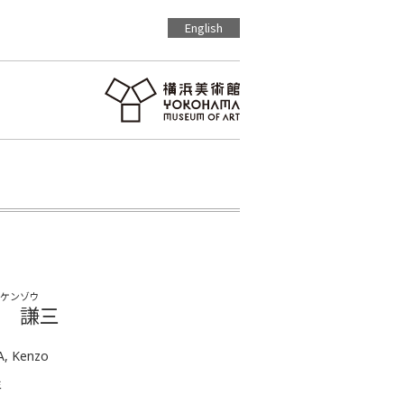
English
ケンゾウ
 謙三
, Kenzo
年