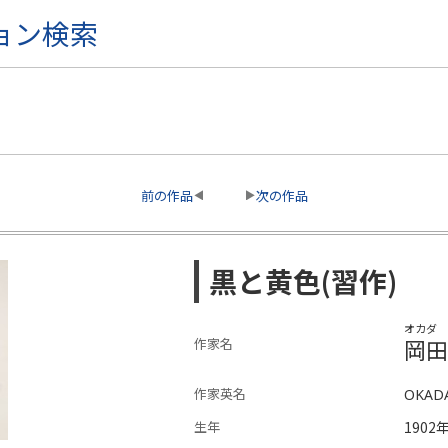
ョン検索
前の作品
次の作品
黒と黄色(習作)
オカダ 
岡田
作家名
作家英名
OKADA
生年
1902