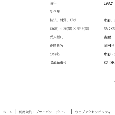
没年
1982
制作年
技法、材質、形状
水彩
縦(高) × 横(幅) × 奥行(厚)
35.2X
受入種別
寄贈
寄贈者名
岡田き
分野名
水彩・
収蔵品番号
82-DR
ホーム
利用規約・プライバシーポリシー
ウェブアクセシビリティ