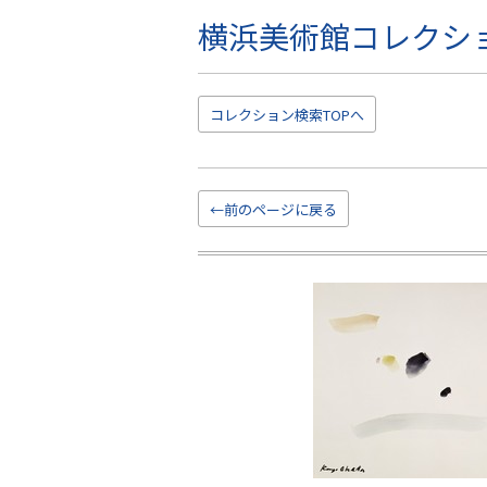
横浜美術館コレクシ
こ
の
ペ
ー
コレクション
検索TOP
へ
ジ
の
本
文
←前のページに戻る
へ
移
動