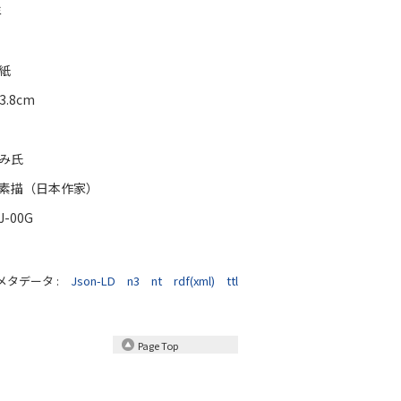
年
、紙
33.8cm
み氏
素描（日本作家）
J-00G
メタデータ :
Json-LD
n3
nt
rdf(xml)
ttl
Page Top