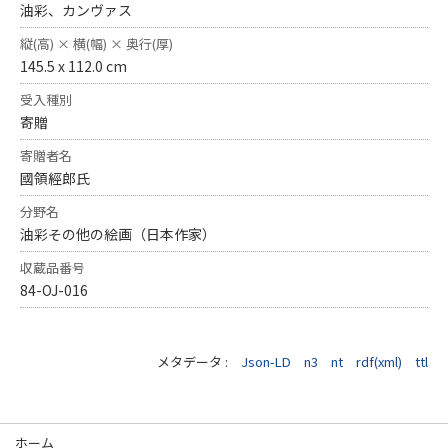
油彩、カンヴァス
縦(高) × 横(幅) × 奥行(厚)
145.5 x 112.0 cm
受入種別
寄贈
寄贈者名
國領經郎氏
分野名
油彩その他の絵画（日本作家）
収蔵品番号
84-OJ-016
メタデータ :
Json-LD
n3
nt
rdf(xml)
ttl
ホーム