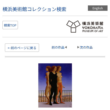
こ
横浜美術館コレクション検索
English
の
ペ
ー
検索TOP
ジ
の
本
文
前の作品
次の作品
←前のページに戻る
へ
移
動