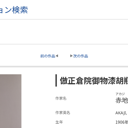
ョン検索
前の作品
次の作品
倣正倉院御物漆胡
アカジ 
赤地
作家名
作家英名
AKAJI,
生年
1906