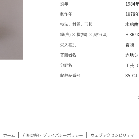
没年
1984
制作年
197
技法、材質、形状
木胎曲
縦(高) × 横(幅) × 奥行(厚)
H.36.
受入種別
寄贈
寄贈者名
赤地シ
分野名
工芸（
収蔵品番号
85-CJ
ホーム
利用規約・プライバシーポリシー
ウェブアクセシビリティ