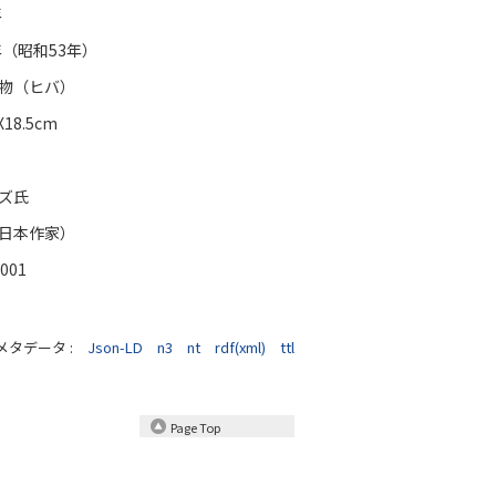
年
8年（昭和53年）
物（ヒバ）
9X18.5cm
ズ氏
日本作家）
-001
メタデータ :
Json-LD
n3
nt
rdf(xml)
ttl
Page Top