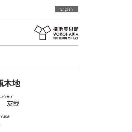
English
瓶木地
ユウサイ
 友哉
 Yusai
年