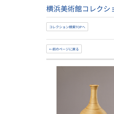
横浜美術館コレクシ
こ
の
ペ
ー
コレクション
検索TOP
へ
ジ
の
本
文
←前のページに戻る
へ
移
動