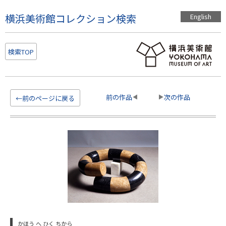
こ
横浜美術館コレクション検索
English
の
ペ
ー
検索TOP
ジ
の
本
文
前の作品
次の作品
←前のページに戻る
へ
移
動
かほう へ ひく ちから