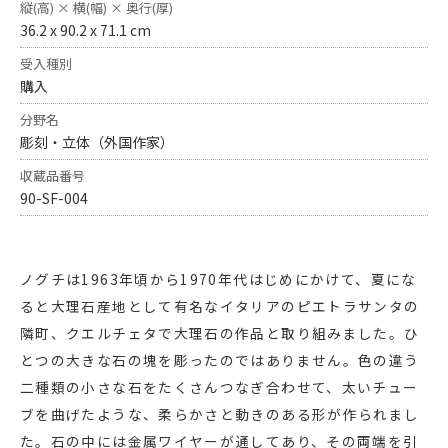
縦(高) × 横(幅) × 奥行(厚)
36.2 x 90.2 x 71.1 cm
受入種別
購入
分野名
彫刻・立体（外国作家）
収蔵品番号
90-SF-004
ノグチは1963年頃から1970年代はじめにかけて、夏にな
ると大理石産地として有名なイタリアのピエトラサンタの
隣町、クエルチェタで大理石の作品と取り組みました。ひ
とつの大きな石の塊を彫ったのではありません。色の違う
二種類の小さな石をたくさんつなぎ合わせて、太いチュー
ブを曲げたような、柔らかさと動きのある形が作られまし
た。石の中には金属ワイヤーが通してあり、その両端を引