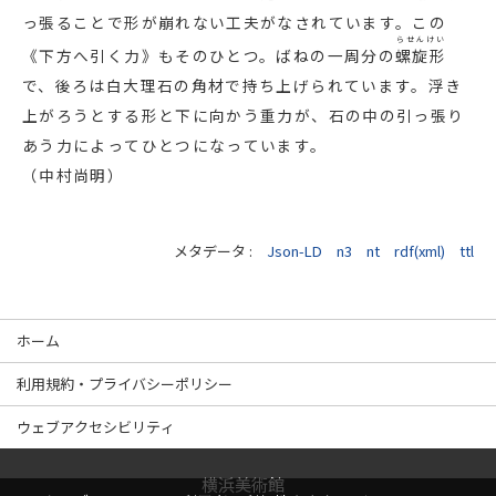
っ張ることで形が崩れない工夫がなされています。この
らせんけい
《下方へ引く力》もそのひとつ。ばねの一周分の
螺旋形
で、後ろは白大理石の角材で持ち上げられています。浮き
上がろうとする形と下に向かう重力が、石の中の引っ張り
あう力によってひとつになっています。
（中村尚明）
メタデータ :
Json-LD
n3
nt
rdf(xml)
ttl
ホーム
利用規約・プライバシーポリシー
ウェブアクセシビリティ
横浜美術館